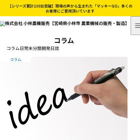
【シリーズ累計130台突破】現場の声から生まれた「マッキーGO」多くの
お客様にご愛用頂いています
コラム
コラム
日常
未分類
開発日誌
コラム