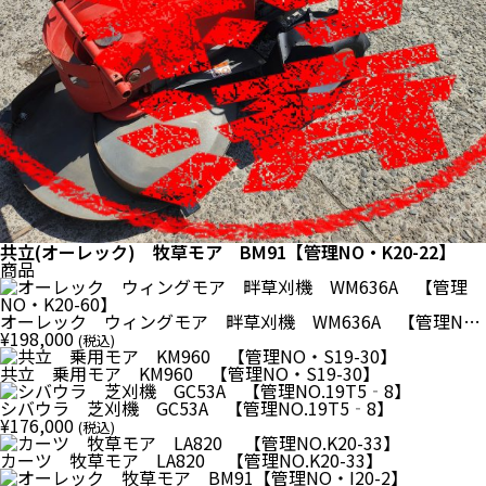
共立(オーレック) 牧草モア BM91【管理NO・K20-22】
商品
オーレック ウィングモア 畔草刈機 WM636A 【管理N
O・K20-60】
¥
198,000
(税込)
共立 乗用モア KM960 【管理NO・S19-30】
シバウラ 芝刈機 GC53A 【管理NO.19T5‐8】
¥
176,000
(税込)
カーツ 牧草モア LA820 【管理NO.K20-33】