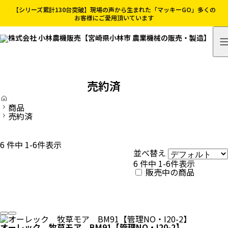
【シリーズ累計130台突破】現場の声から生まれた「マッキーGO」多くの
お客様にご愛用頂いています
売約済
H
O
商品
M
売約済
E
6 件中 1-6件表示
並べ替え
6 件中 1-6件表示
販売中の商品
オーレック 牧草モア BM91【管理NO・I20-2】