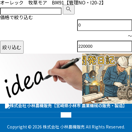
オーレック 牧草モア BM91【管理NO・I20-2】
S
e
a
価格で絞り込む
r
最
c
h
低
f
〜
o
価
r
最
絞り込む
:
格
高
価
格
小林農機の特許技術
面白い物作りたい！開
Copyright © 2026 株式会社 小林農機販売 All Rights Reserved.