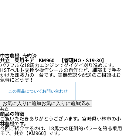
中古農機
,
売約済
共立 乗用モア KM960 【管理NO・S19-30】
パワフルな18馬力エンジンでグイグイ刈り進めます。
HSTベルト交換や操作シールの自作など、細部まで手を
かけた即戦力の一台です。実機確認や配送のご相談はお
気軽にどうぞ！
この商品についてお問い合わせ
お気に入りに追加
お気に入りに追加済み
共立
商品の特徴
ご覧いただきありがとうございます。宮崎県小林市の小
林農機です。
今回ご紹介するのは、18馬力の圧倒的パワーを誇る乗用
モア、共立【KM960】です。