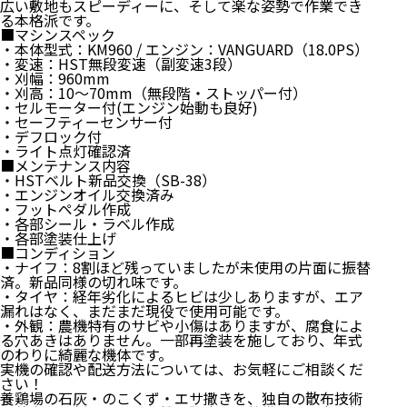
広い敷地もスピーディーに、そして楽な姿勢で作業でき
る本格派です。
■マシンスペック
・本体型式：KM960 / エンジン：VANGUARD（18.0PS）
・変速：HST無段変速（副変速3段）
・刈幅：960mm
・刈高：10〜70mm（無段階・ストッパー付）
・セルモーター付(エンジン始動も良好)
・セーフティーセンサー付
・デフロック付
・ライト点灯確認済
■メンテナンス内容
・HSTベルト新品交換（SB-38）
・エンジンオイル交換済み
・フットペダル作成
・各部シール・ラベル作成
・各部塗装仕上げ
■コンディション
・ナイフ：8割ほど残っていましたが未使用の片面に振替
済。新品同様の切れ味です。
・タイヤ：経年劣化によるヒビは少しありますが、エア
漏れはなく、まだまだ現役で使用可能です。
・外観：農機特有のサビや小傷はありますが、腐食によ
る穴あきはありません。一部再塗装を施しており、年式
のわりに綺麗な機体です。
実機の確認や配送方法については、お気軽にご相談くだ
さい！
養鶏場の石灰・のこくず・エサ撒きを、独自の散布技術