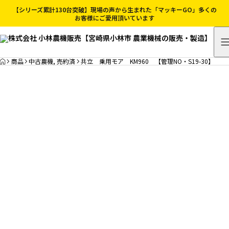
【シリーズ累計130台突破】現場の声から生まれた「マッキーGO」多くの
お客様にご愛用頂いています
HOME
商品
中古農機
,
売約済
共立 乗用モア KM960 【管理NO・S19-30】