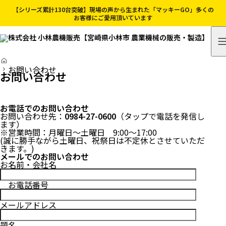
【シリーズ累計130台突破】現場の声から生まれた「マッキーGO」多くの
お客様にご愛用頂いています
H
O
お問い合わせ
お問い合わせ
M
E
お電話でのお問い合わせ
お問い合わせ先：
0984-27-0600
（タップで電話を発信し
ます）
※営業時間：月曜日〜土曜日 9:00〜17:00
(誠に勝手ながら土曜日、祝祭日は不定休とさせていただ
きます。)
メールでのお問い合わせ
お名前・会社名
お電話番号
メールアドレス
題名