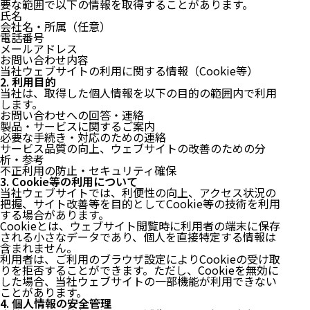
要な範囲で以下の情報を取得することがあります。
氏名
会社名・所属（任意）
電話番号
メールアドレス
お問い合わせ内容
当社ウェブサイトの利用に関する情報（Cookie等）
2. 利用目的
当社は、取得した個人情報を以下の目的の範囲内で利用
します。
お問い合わせへの回答・連絡
製品・サービスに関するご案内
必要な手続き・対応のための連絡
サービス品質の向上、ウェブサイトの改善のための分
析・参考
不正利用の防止・セキュリティ確保
3. Cookie等の利用について
当社ウェブサイトでは、利便性の向上、アクセス状況の
把握、サイト改善等を目的としてCookie等の技術を利用
する場合があります。
Cookieとは、ウェブサイト閲覧時に利用者の端末に保存
される小さなデータであり、個人を直接特定する情報は
含まれません。
利用者は、ご利用のブラウザ設定によりCookieの受け取
りを拒否することができます。ただし、Cookieを無効に
した場合、当社ウェブサイトの一部機能が利用できない
ことがあります。
4. 個人情報の安全管理