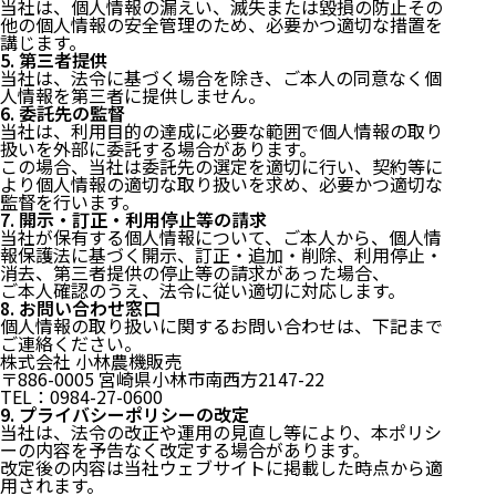
当社は、個人情報の漏えい、滅失または毀損の防止その
他の個人情報の安全管理のため、必要かつ適切な措置を
講じます。
5. 第三者提供
当社は、法令に基づく場合を除き、ご本人の同意なく個
人情報を第三者に提供しません。
6. 委託先の監督
当社は、利用目的の達成に必要な範囲で個人情報の取り
扱いを外部に委託する場合があります。
この場合、当社は委託先の選定を適切に行い、契約等に
より個人情報の適切な取り扱いを求め、必要かつ適切な
監督を行います。
7. 開示・訂正・利用停止等の請求
当社が保有する個人情報について、ご本人から、個人情
報保護法に基づく開示、訂正・追加・削除、利用停止・
消去、第三者提供の停止等の請求があった場合、
ご本人確認のうえ、法令に従い適切に対応します。
8. お問い合わせ窓口
個人情報の取り扱いに関するお問い合わせは、下記まで
ご連絡ください。
株式会社 小林農機販売
〒886-0005 宮崎県小林市南西方2147-22
TEL：
0984-27-0600
9. プライバシーポリシーの改定
当社は、法令の改正や運用の見直し等により、本ポリシ
ーの内容を予告なく改定する場合があります。
改定後の内容は当社ウェブサイトに掲載した時点から適
用されます。